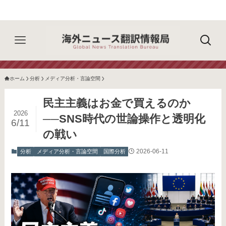
ホーム
分析
メディア分析・言論空間
民主主義はお金で買えるのか
2026
──SNS時代の世論操作と透明化
6/11
の戦い
2026-06-11
分析
メディア分析・言論空間
国際分析