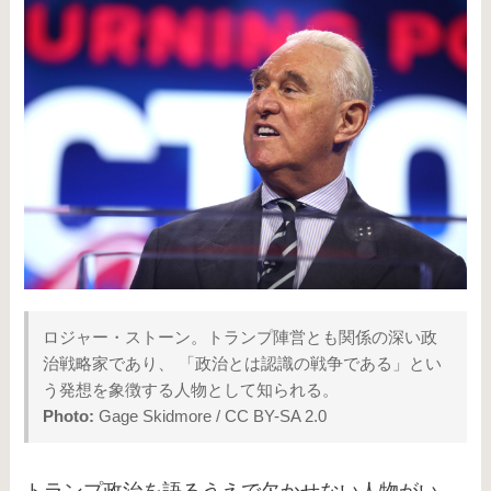
ロジャー・ストーン。トランプ陣営とも関係の深い政
治戦略家であり、 「政治とは認識の戦争である」とい
う発想を象徴する人物として知られる。
Photo:
Gage Skidmore / CC BY-SA 2.0