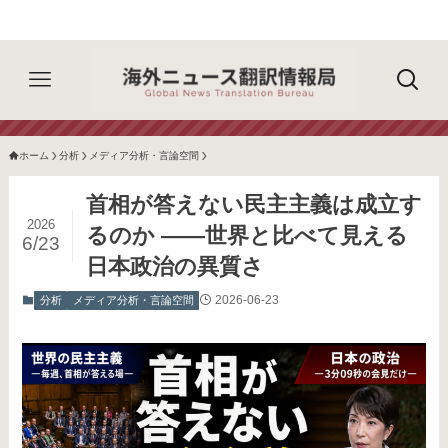
ホーム
分析
メディア分析・言論空間
首相が答えない民主主義は成立す
2026
るのか ――世界と比べて見える
6/23
日本政治の異質さ
2026-06-23
分析
メディア分析・言論空間