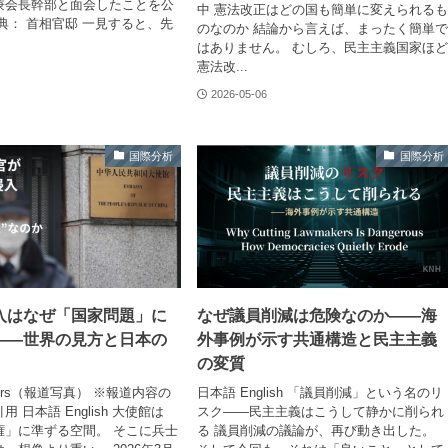
兼会長幹部と面会したことを公
中 憲法改正はどの国も簡単に変えられる
典： 首相官邸 一見すると、先
のなのか 結論から言えば、まったく簡単
はありません。 むしろ、民主主義国家ほ
憲法改...
2026-05-06
国際分析
国際分析
入はなぜ「国家問題」に
なぜ議員削減は危険なのか——海
——世界の見方と日本の
外事例が示す共通構造と民主主義
の変質
ters（報道写真） ※報道内容の
日本語 English 「議員削減」という名のリ
 日本語 English 大使館は
スク――民主主義はこうして静かに削られ
権」に準ずる空間。 そこに兵士
る 議員削減の議論が、再び動き出した。