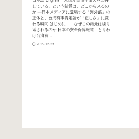
日本語 English 「米国が高市早苗氏を支持
している」という錯覚は、どこから来るの
か ―日本メディアに登場する「海外筋」の
正体と、台湾有事肯定論が「正しさ」に変
わる瞬間 はじめに――なぜこの錯覚は繰り
返されるのか 日本の安全保障報道、とりわ
け台湾有...
2025-12-23