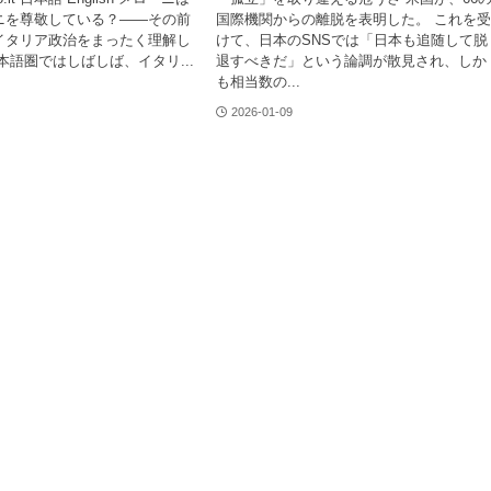
ニを尊敬している？――その前
国際機関からの離脱を表明した。 これを
イタリア政治をまったく理解し
けて、日本のSNSでは「日本も追随して脱
本語圏ではしばしば、イタリ...
退すべきだ」という論調が散見され、しか
も相当数の...
2026-01-09