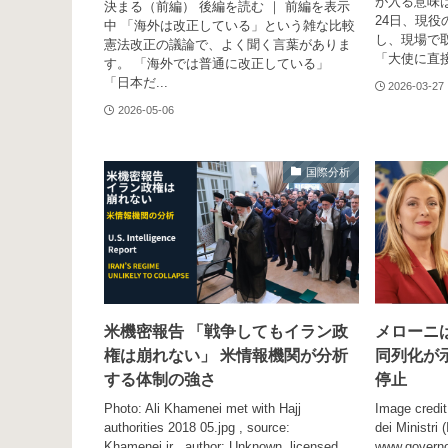
が入る意味は
決まる（前編） 後編を読む ｜ 前編を表示
24日、現
中 「海外は改正している」という雑な比較
し、現場で
憲法改正の議論で、よく聞く言葉がありま
「大使に直接.
す。 「海外では普通に改正している」
「日本だ...
2026-03-27
2026-05-06
国際分析
米機密報告 「戦争してもイラン政
メローニ
権は崩れない」 米情報機関が分析
同列化が
する体制の強さ
停止
Photo: Ali Khamenei met with Hajj
Image credit
authorities 2018 05.jpg , source:
dei Ministri 
Khamenei.ir , author: Unknown, licensed
www.gover