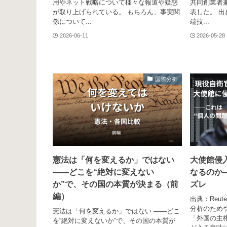
用やネット戦略について様々な報道や疑惑
共同創業者
が取り上げられている。 もちろん、事実関
表した。 出
係について...
端技...
2026-06-11
2026-05-28
国際分析
憲法は「何を変えるか」ではない
大使館侵
——どこを“絶対に変えない
なるのか
か”で、その国の本質が決まる（前
ズレ
編）
出典：Reu
分析のため引用
憲法は「何を変えるか」ではない ——どこ
「外国の主
を“絶対に変えないか”で、その国の本質が