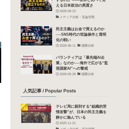
も
える日本政治の異質さ
で
2026-06-23
ど
メディア分析・言論空間
民主主義はお金で買えるのか
──SNS時代の世論操作と透明
化の戦い
2026-06-11
国際分析
パランティアは「最先端AI企
業」なのか──海外で広がる“監
視国家AI”への警戒
2026-05-28
国際分析
人気記事 / Popular Posts
テレビ局に殺到する“組織的苦
情攻撃”が、日本の民主主義を
静かに蝕んでいる
2025-11-21
メディア分析・言論空間