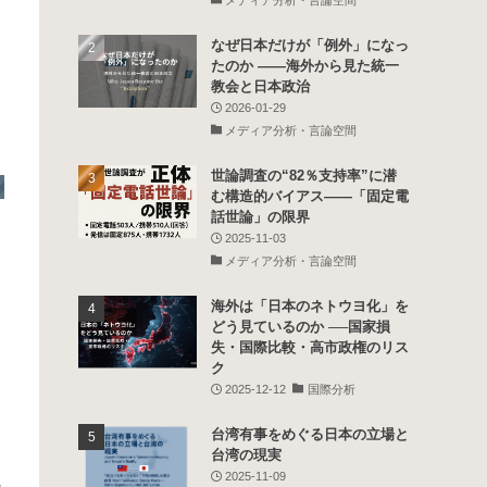
の
なぜ日本だけが「例外」になっ
たのか ――海外から見た統一
教会と日本政治
2026-01-29
メディア分析・言論空間
世論調査の“82％支持率”に潜
む構造的バイアス――「固定電
話世論」の限界
2025-11-03
メディア分析・言論空間
海外は「日本のネトウヨ化」を
どう見ているのか ──国家損
失・国際比較・高市政権のリス
ク
2025-12-12
国際分析
台湾有事をめぐる日本の立場と
台湾の現実
2025-11-09
の