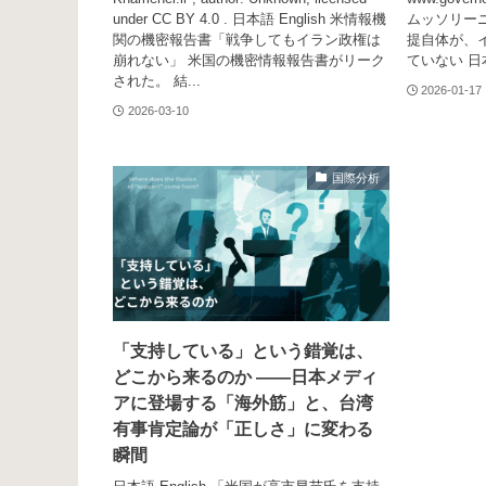
under CC BY 4.0 . 日本語 English 米情報機
ムッソリー
関の機密報告書「戦争してもイラン政権は
提自体が、
崩れない」 米国の機密情報報告書がリーク
ていない 日
された。 結...
2026-01-17
2026-03-10
国際分析
「支持している」という錯覚は、
どこから来るのか ――日本メディ
アに登場する「海外筋」と、台湾
有事肯定論が「正しさ」に変わる
瞬間