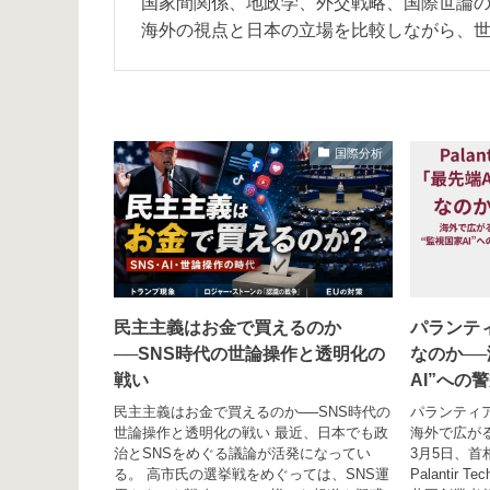
国家間関係、地政学、外交戦略、国際世論
海外の視点と日本の立場を比較しながら、
国際分析
民主主義はお金で買えるのか
パランテ
──SNS時代の世論操作と透明化の
なのか─
戦い
AI”への
民主主義はお金で買えるのか──SNS時代の
パランティア
世論操作と透明化の戦い 最近、日本でも政
海外で広がる“
治とSNSをめぐる議論が活発になってい
3月5日、
る。 高市氏の選挙戦をめぐっては、SNS運
Palantir