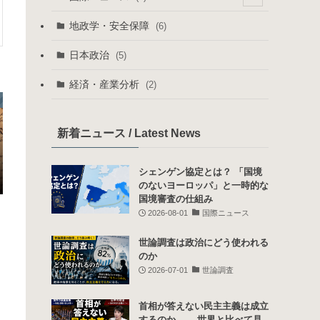
(1)
(1)
地政学・安全保障
(6)
(13)
(3)
日本政治
(5)
(5)
経済・産業分析
(2)
(2)
新着ニュース / Latest News
シェンゲン協定とは？ 「国境
のないヨーロッパ」と一時的な
国境審査の仕組み
2026-08-01
国際ニュース
世論調査は政治にどう使われる
のか
2026-07-01
世論調査
こ
首相が答えない民主主義は成立
するのか ――世界と比べて見