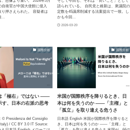
、想像より重い。 2026年3月
そして今回も、それは「良いこと」として
役の自衛官が中国大使館に侵入
語られている。 自民党と維新は、衆議院
取り押さえられた。 容疑者は
定数を45議席削減する法案提出で一致。し
..
かも今回...
2026-03-20
国際分析
国際分析
は「極右」ではない ――
米国が国際秩序を降りるとき、日
示す、日本の右派の思考
本は何を失うのか ――「主権」と
「孤立」を取り違える危うさ
: © Presidenza del Consiglio
日本語 English 米国が国際秩序を降りると
(Italy) / CC BY 3.0 IT Source:
き、日本は何を失うのか ――「主権」と
no.it 日本語 English メローニは
「孤立」を取り違える危うさ 米国が、66