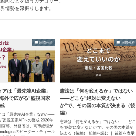
の動向などを扱うカテゴリー。
世界情勢を深掘りします。
国際分析
国際分析
ィアは「最先端AI企業」
憲法は「何を変えるか」ではない
─海外で広がる“監視国家
——どこを“絶対に変えない
警戒
か”で、その国の本質が決まる（後
編）
は「最先端AI企業」なのか──
監視国家AI”への警戒 2026年
憲法は「何を変えるか」ではない ——ど
首相官邸、外務省は、高市総理が
を“絶対に変えないか”で、その国の本質が
 Technologiesのピーター・ティール
決まる（後編） 前編を読む ｜ 後篇を表示