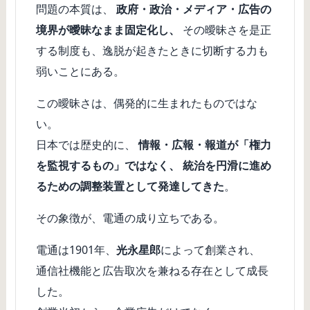
問題の本質は、
政府・政治・メディア・広告の
境界が曖昧なまま固定化し、
その曖昧さを是正
する制度も、逸脱が起きたときに切断する力も
弱いことにある。
この曖昧さは、偶発的に生まれたものではな
い。
日本では歴史的に、
情報・広報・報道が「権力
を監視するもの」ではなく、 統治を円滑に進め
るための調整装置として発達してきた
。
その象徴が、電通の成り立ちである。
電通は1901年、
光永星郎
によって創業され、
通信社機能と広告取次を兼ねる存在として成長
した。