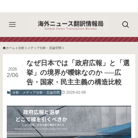
ホーム
分析
メディア分析・言論空間
なぜ日本では「政府広報」と「選
2026
挙」の境界が曖昧なのか ──広
2/06
告・国家・民主主義の構造比較
2026-02-06
分析
メディア分析・言論空間