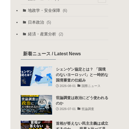
(1)
(1)
地政学・安全保障
(6)
(13)
(3)
日本政治
(5)
(5)
経済・産業分析
(2)
(2)
新着ニュース / Latest News
シェンゲン協定とは？ 「国境
のないヨーロッパ」と一時的な
国境審査の仕組み
2026-08-01
国際ニュース
世論調査は政治にどう使われる
のか
2026-07-01
世論調査
首相が答えない民主主義は成立
するのか ――世界と比べて見