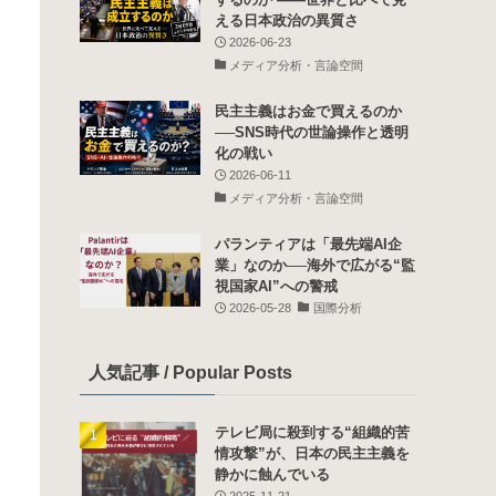
える日本政治の異質さ
2026-06-23
メディア分析・言論空間
民主主義はお金で買えるのか
──SNS時代の世論操作と透明
化の戦い
2026-06-11
メディア分析・言論空間
パランティアは「最先端AI企
業」なのか──海外で広がる“監
視国家AI”への警戒
2026-05-28
国際分析
人気記事 / Popular Posts
テレビ局に殺到する“組織的苦
情攻撃”が、日本の民主主義を
静かに蝕んでいる
2025-11-21