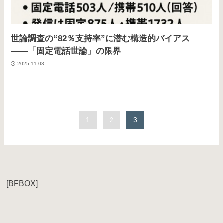
世論調査の“82％支持率”に潜む構造的バイアス
――「固定電話世論」の限界
2025-11-03
1
2
3
[BFBOX]