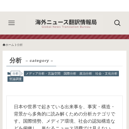
ホーム
分析
分析
– category –
分析
メディア分析・言論空間
国際分析
政治分析
社会・文化分析
世論調査
日本や世界で起きている出来事を、事実・構造・
背景から多角的に読み解くための分析カテゴリで
す。国際情勢、メディア環境、社会の認知構造な
どを俯瞰し、単なるニュース消費では見えない