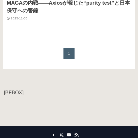
MAGAの内戦――Axiosが報じた“purity test”と日本
保守への警鐘
2025-11-05
1
[BFBOX]