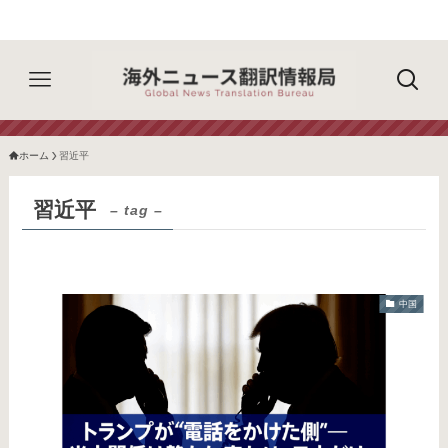
ホーム
習近平
習近平
– tag –
中国