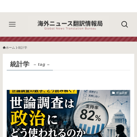
ホーム
統計学
統計学
– tag –
世論調査