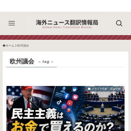
ホーム
欧州議会
欧州議会
– tag –
メディア分析・言論空間