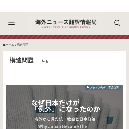
ホーム
構造問題
構造問題
– tag –
メディア分析・言論空間