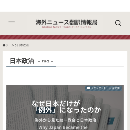
ホーム
日本政治
日本政治
– tag –
メディア分析・言論空間