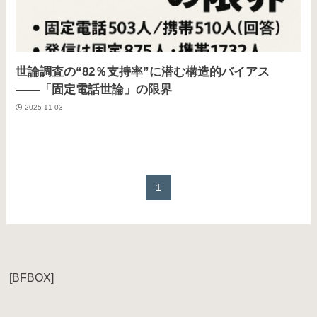
世論調査の“82％支持率”に潜む構造的バイアス
――「固定電話世論」の限界
2025-11-03
1
[BFBOX]