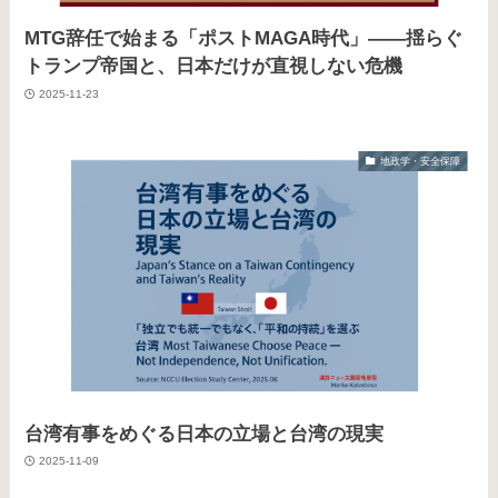
MTG辞任で始まる「ポストMAGA時代」――揺らぐ
トランプ帝国と、日本だけが直視しない危機
2025-11-23
地政学・安全保障
台湾有事をめぐる日本の立場と台湾の現実
2025-11-09