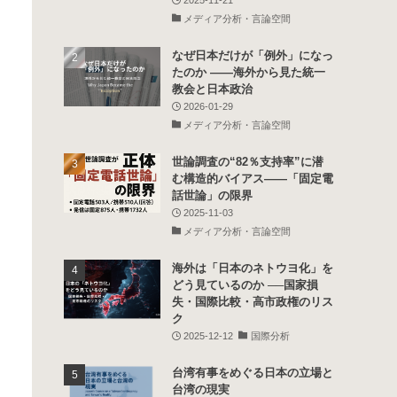
メディア分析・言論空間
なぜ日本だけが「例外」になっ
たのか ――海外から見た統一
教会と日本政治
2026-01-29
メディア分析・言論空間
世論調査の“82％支持率”に潜
む構造的バイアス――「固定電
話世論」の限界
2025-11-03
メディア分析・言論空間
海外は「日本のネトウヨ化」を
どう見ているのか ──国家損
失・国際比較・高市政権のリス
ク
2025-12-12
国際分析
台湾有事をめぐる日本の立場と
台湾の現実