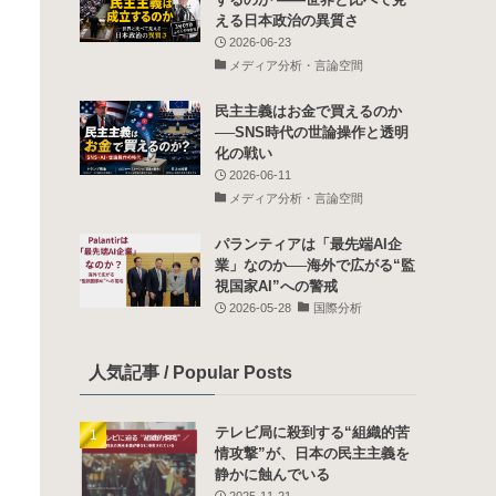
える日本政治の異質さ
2026-06-23
メディア分析・言論空間
民主主義はお金で買えるのか
──SNS時代の世論操作と透明
化の戦い
2026-06-11
メディア分析・言論空間
パランティアは「最先端AI企
業」なのか──海外で広がる“監
視国家AI”への警戒
2026-05-28
国際分析
人気記事 / Popular Posts
テレビ局に殺到する“組織的苦
情攻撃”が、日本の民主主義を
静かに蝕んでいる
2025-11-21