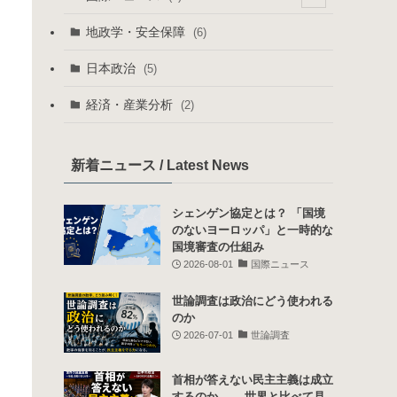
(1)
(1)
地政学・安全保障
(6)
(13)
(3)
日本政治
(5)
(5)
経済・産業分析
(2)
(2)
新着ニュース / Latest News
シェンゲン協定とは？ 「国境
のないヨーロッパ」と一時的な
国境審査の仕組み
2026-08-01
国際ニュース
世論調査は政治にどう使われる
のか
2026-07-01
世論調査
首相が答えない民主主義は成立
するのか ――世界と比べて見