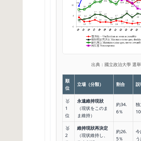
出典：國立政治大學 選舉研究中心
順
立場（分類）
割合
説
位
🥇
永遠維持現狀
約34.
独
1
（現状をこのま
6％
1
位
ま維持）
🥈
維持現狀再決定
約26.
今
2
（現状維持し、
5％
う