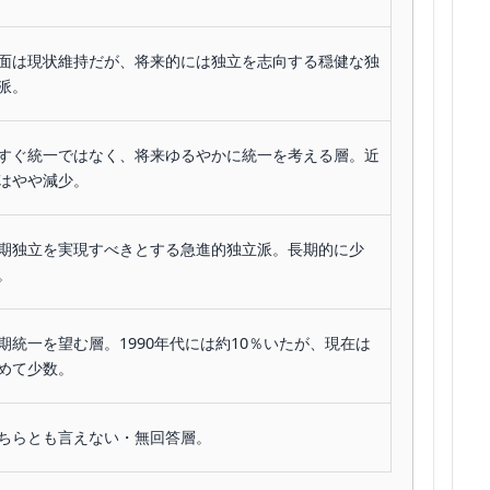
面は現状維持だが、将来的には独立を志向する穏健な独
派。
すぐ統一ではなく、将来ゆるやかに統一を考える層。近
はやや減少。
期独立を実現すべきとする急進的独立派。長期的に少
。
期統一を望む層。1990年代には約10％いたが、現在は
めて少数。
ちらとも言えない・無回答層。