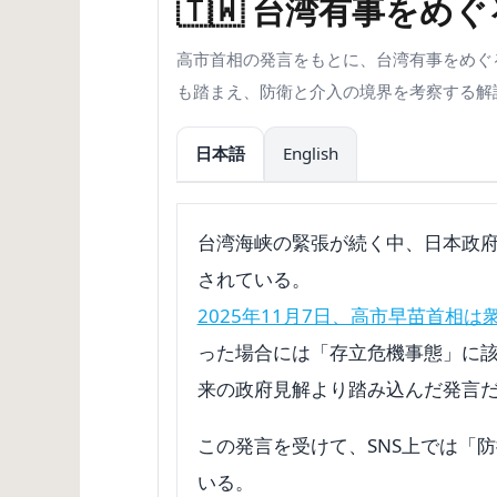
🇹🇼 台湾有事を
高市首相の発言をもとに、台湾有事をめぐ
も踏まえ、防衛と介入の境界を考察する解
日本語
English
台湾海峡の緊張が続く中、日本政
されている。
2025年11月7日、高市早苗首相
った場合には「存立危機事態」に
来の政府見解より踏み込んだ発言
この発言を受けて、SNS上では「
いる。